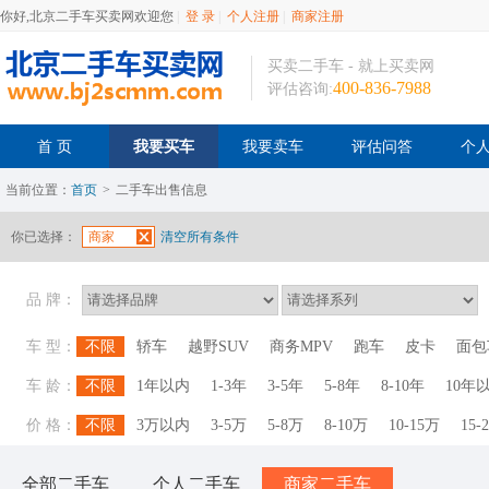
你好,北京二手车买卖网欢迎您
|
登 录
|
个人注册
|
商家注册
买卖二手车 - 就上买卖网
400-836-7988
评估咨询:
首 页
我要买车
我要卖车
评估问答
个
当前位置：
首页
>
二手车出售信息
你已选择：
商家
清空所有条件
品 牌：
车 型：
不限
轿车
越野SUV
商务MPV
跑车
皮卡
面包
车 龄：
不限
1年以内
1-3年
3-5年
5-8年
8-10年
10年
价 格：
不限
3万以内
3-5万
5-8万
8-10万
10-15万
15-
全部二手车
个人二手车
商家二手车