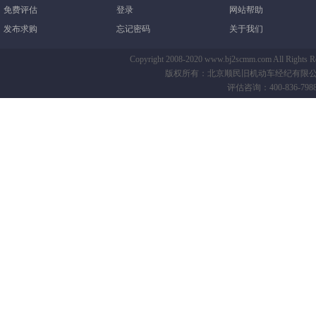
免费评估
登录
网站帮助
发布求购
忘记密码
关于我们
Copyright 2008-2020 www.bj2scmm.com All Righ
版权所有：北京顺民旧机动车经纪有限公司-B
评估咨询：400-836-7988 