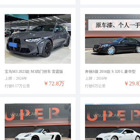
宝马M3 2023款 M3四门轿车 雷霆版
奔驰S级 2016款 S 320 L 豪华型
上牌：2024年
上牌：2016年
￥72.8万
￥29.
行驶0.17万公里
行驶6万公里