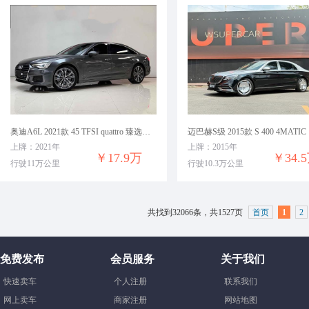
奥迪A6L 2021款 45 TFSI quattro 臻选动感型
迈巴赫S级 2015款 S 400 4MATIC
上牌：2021年
上牌：2015年
￥17.9万
￥34.
行驶11万公里
行驶10.3万公里
共找到32066条，共1527页
首页
1
2
免费发布
会员服务
关于我们
快速卖车
个人注册
联系我们
网上卖车
商家注册
网站地图