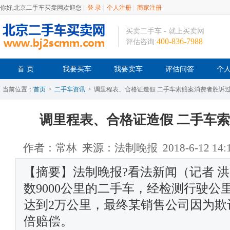
你好,北京二手车买卖网欢迎您
|
登 录
|
个人注册
|
商家注册
买卖二手车 - 就上买卖网
400-836-7988
评估咨询:
首 页
我要买车
我要卖车
评估问答
个
当前位置：
首页
>
二手车资讯
>
调里程表、合格证造假 二手车索赔案消费者胜诉
调里程表、合格证造假 二手车
作者：常林 来源：法制晚报 2018-6-12 14:1
【摘要】法制晚报?看法新闻（记者 
数9000公里的二手车，经检测行驶
达到2万公里，最终某销售公司因为欺
倍赔偿。