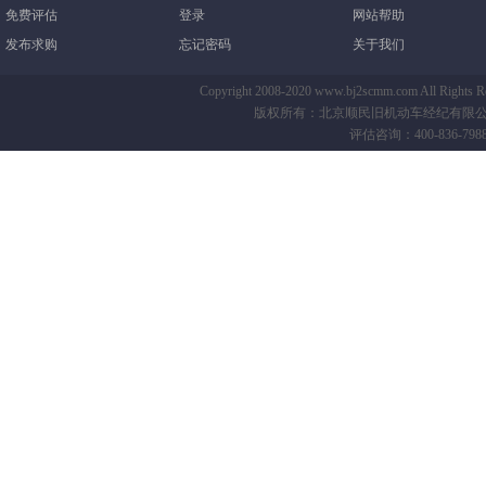
免费评估
登录
网站帮助
发布求购
忘记密码
关于我们
Copyright 2008-2020 www.bj2scmm.com All Righ
版权所有：北京顺民旧机动车经纪有限公司-B
评估咨询：400-836-7988 