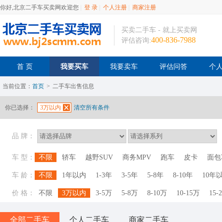
你好,北京二手车买卖网欢迎您
|
登 录
|
个人注册
|
商家注册
买卖二手车 - 就上买卖网
400-836-7988
评估咨询:
首 页
我要买车
我要卖车
评估问答
个
当前位置：
首页
>
二手车出售信息
你已选择：
3万以内
清空所有条件
品 牌：
车 型：
不限
轿车
越野SUV
商务MPV
跑车
皮卡
面包
车 龄：
不限
1年以内
1-3年
3-5年
5-8年
8-10年
10年
价 格：
不限
3万以内
3-5万
5-8万
8-10万
10-15万
15-
全部二手车
个人二手车
商家二手车