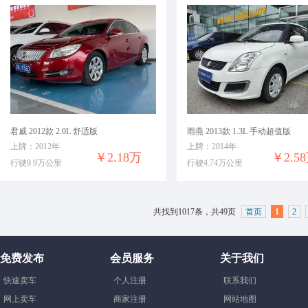
君威 2012款 2.0L 舒适版
雨燕 2013款 1.3L 手动超值版
上牌：2012年
上牌：2014年
￥2.18万
￥2.5
行驶9.9万公里
行驶4.74万公里
共找到1017条，共49页
首页
1
2
免费发布
会员服务
关于我们
快速卖车
个人注册
联系我们
网上卖车
商家注册
网站地图