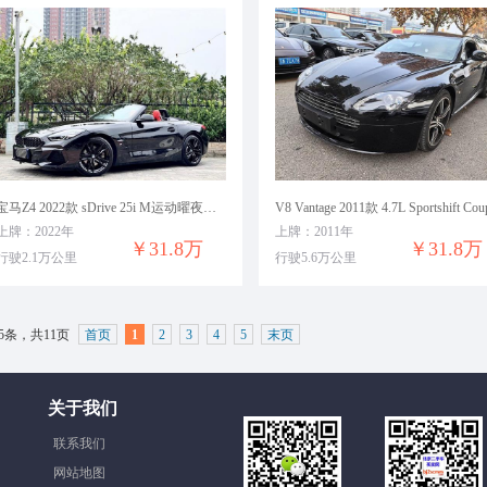
宝马Z4 2022款 sDrive 25i M运动曜夜套装
V8 Vantage 2011款 4.7L Sportshift Cou
上牌：2022年
上牌：2011年
￥31.8万
￥31.8万
行驶2.1万公里
行驶5.6万公里
5条，共11页
首页
1
2
3
4
5
末页
关于我们
联系我们
网站地图