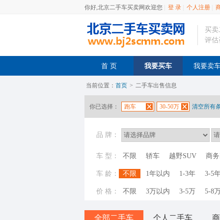
你好,北京二手车买卖网欢迎您
|
登 录
|
个人注册
|
买卖
评估
首 页
我要买车
我要卖
当前位置：
首页
>
二手车出售信息
你已选择：
跑车
30-50万
清空所有
品 牌：
车 型：
不限
轿车
越野SUV
商务
车 龄：
不限
1年以内
1-3年
3-5
价 格：
不限
3万以内
3-5万
5-8
全部二手车
个人二手车
商