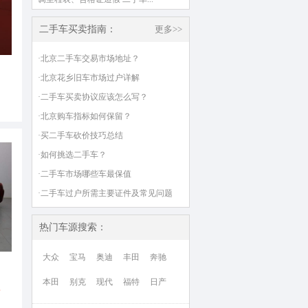
二手车买卖指南：
更多>>
·北京二手车交易市场地址？
·北京花乡旧车市场过户详解
·二手车买卖协议应该怎么写？
·北京购车指标如何保留？
·买二手车砍价技巧总结
·如何挑选二手车？
·二手车市场哪些车最保值
·二手车过户所需主要证件及常见问题
热门车源搜索：
大众
宝马
奥迪
丰田
奔驰
本田
别克
现代
福特
日产
万