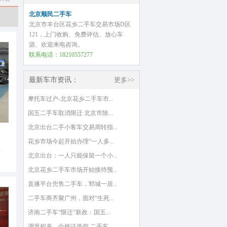
北京顺民二手车
北京市丰台区花乡二手车交易市场D区
121，上门收购、免费评估、放心车
源、欢迎来电咨询。
联系电话：18210557277
最新车市资讯：
更多>>
摩托车过户-北京花乡二手车市...
国五二手车取消限迁 北京市除...
北京出台二手小客车交易周转指...
花乡市场今起开始办理“一人多...
万
北京出台：一人只能保留一个小...
北京花乡二手车市场开始接待预...
直播平台兜售二手车，郓城一居...
二手车商齐聚广州，面对“生死...
济南二手车“限迁”新政：国五...
调里程表、合格证造假 二手车...