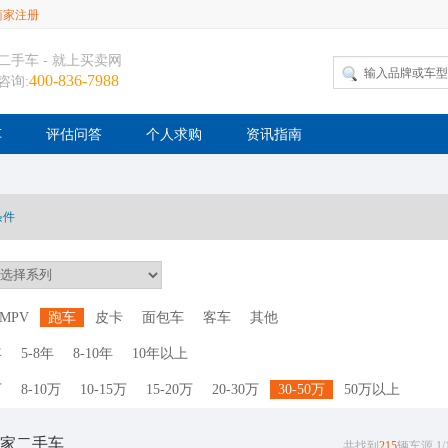
商家注册
二手车 - 就上买卖网
400-836-7988
咨询:
车
评估问答
个人求购
资讯指南
条件
MPV
跑车
皮卡
面包车
客车
其他
年
5-8年
8-10年
10年以上
万
8-10万
10-15万
15-20万
20-30万
30-50万
50万以上
家二手车
共找到
215
辆车源 1/