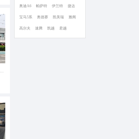
奥迪A6
帕萨特
伊兰特
捷达
宝马5系
奥德赛
凯美瑞
雅阁
高尔夫
速腾
凯越
君越
捷豹F-TYPE 2024款 P300 75周年典藏敞篷版