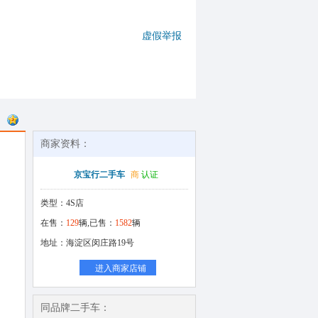
虚假举报
商家资料：
京宝行二手车
商
认证
类型：4S店
在售：
129
辆,已售：
1582
辆
地址：海淀区闵庄路19号
进入商家店铺
同品牌二手车：