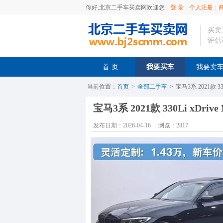
你好,北京二手车买卖网欢迎您
|
登 录
|
个人注册
|
买卖
评估
首 页
我要买车
我要卖
当前位置：
首页
>
全部二手车
>
宝马3系 2021款 3
宝马3系 2021款 330Li xDr
发布日期：2026-04-16
浏览：2817