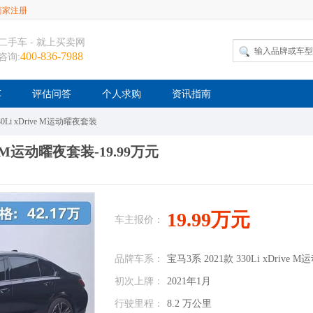
商家注册
二手车 - 就上买卖网
400-836-7988
咨询:
车
评估问答
个人求购
资讯指南
30Li xDrive M运动曜夜套装
ive M运动曜夜套装-19.99万元
19.99万元
车主报价：
品牌车系：
宝马3系 2021款 330Li xDrive
初次上牌：
2021年1月
行驶里程：
8.2 万公里