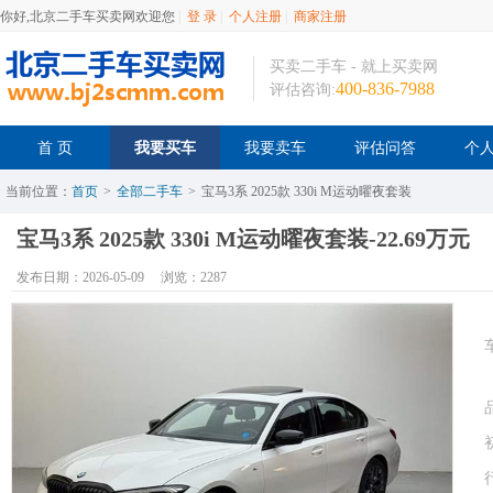
你好,北京二手车买卖网欢迎您
|
登 录
|
个人注册
|
商家注册
买卖二手车 - 就上买卖网
400-836-7988
评估咨询:
首 页
我要买车
我要卖车
评估问答
个
当前位置：
首页
>
全部二手车
>
宝马3系 2025款 330i M运动曜夜套装
宝马3系 2025款 330i M运动曜夜套装-22.69万元
发布日期：2026-05-09
浏览：2287