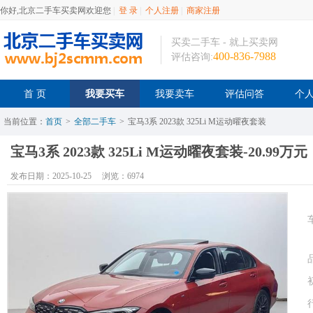
你好,北京二手车买卖网欢迎您
|
登 录
|
个人注册
|
商家注册
买卖二手车 - 就上买卖网
400-836-7988
评估咨询:
首 页
我要买车
我要卖车
评估问答
个
当前位置：
首页
>
全部二手车
>
宝马3系 2023款 325Li M运动曜夜套装
宝马3系 2023款 325Li M运动曜夜套装-20.99万元
发布日期：2025-10-25
浏览：6974