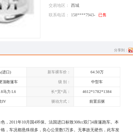
交易地区：
西城
联系电话：
158****7943
-
已售
分享到：
(进口)
新车裸车价：
64.50万
座硬顶敞篷车
级 别：
中型车
218马力 L6
长*宽*高：
4612*1782*1384
欧IV
驱动方式：
前置后驱
2011年10月国4环保。法国进口标致308cc双门4座篷跑车。本
价格，车况都悬殊很多，良心公里数5万多。无事故无硬伤，此车发