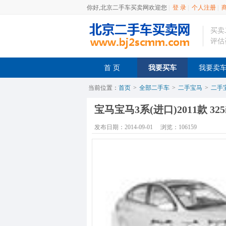
你好,北京二手车买卖网欢迎您
|
登 录
|
个人注册
|
买卖
评估
首 页
我要买车
我要卖
当前位置：
首页
>
全部二手车
>
二手宝马
>
二手宝
宝马宝马3系(进口)2011款 32
发布日期：2014-09-01
浏览：106159