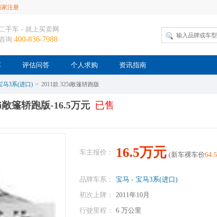
商家注册
二手车 - 就上买卖网
400-836-7988
咨询:
车
评估问答
个人求购
资讯指南
马3系(进口)
>
2011款 325i敞篷轿跑版
5i敞篷轿跑版-16.5万元
已售
16.5万元
车主报价：
(新车裸车价
64.
品牌车系：
宝马
-
宝马3系(进口)
初次上牌：
2011年10月
行驶里程：
6 万公里