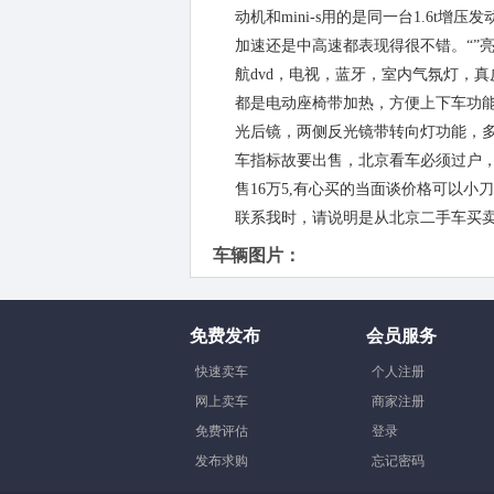
动机和mini-s用的是同一台1.6t
加速还是中高速都表现得很不错。“”
航dvd，电视，蓝牙，室内气氛灯，真
都是电动座椅带加热，方便上下车功能
光后镜，两侧反光镜带转向灯功能，多
车指标故要出售，北京看车必须过户
售16万5,有心买的当面谈价格可以
联系我时，请说明是从北京二手车买
车辆图片：
免费发布
会员服务
快速卖车
个人注册
网上卖车
商家注册
免费评估
登录
发布求购
忘记密码