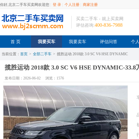
你好,北京二手车买卖网欢迎您
|
登 录
|
个人注册
|
商家注册
买卖二手车 - 就上买卖网
400-836-7988
评估咨询:
首 页
我要买车
我要卖车
评估问答
个
当前位置：
首页
>
全部二手车
>
揽胜运动 2018款 3.0 SC V6 HSE DYNAMIC
揽胜运动 2018款 3.0 SC V6 HSE DYNAMIC-33.
发布日期：2026-06-02
浏览：1576