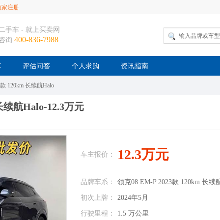
商家注册
二手车 - 就上买卖网
400-836-7988
咨询:
车
评估问答
个人求购
资讯指南
3款 120km 长续航Halo
 长续航Halo-12.3万元
12.3万元
车主报价：
品牌车系：
领克08 EM-P 2023款 120km 长续航
初次上牌：
2024年5月
行驶里程：
1.5 万公里