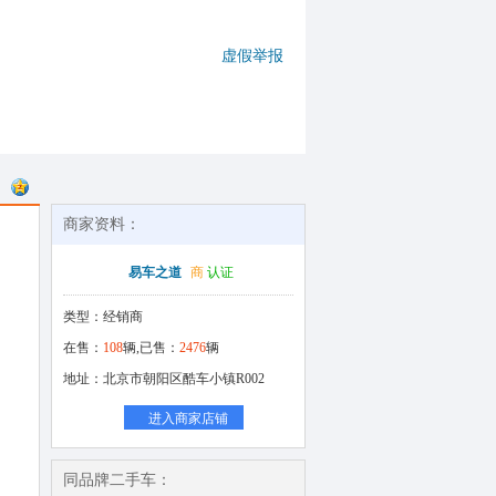
虚假举报
商家资料：
易车之道
商
认证
类型：经销商
在售：
108
辆,已售：
2476
辆
地址：北京市朝阳区酷车小镇R002
进入商家店铺
同品牌二手车：