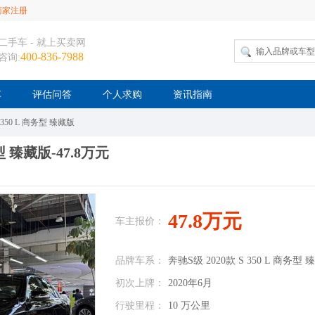
商家注册
二手车 - 就上买卖网
400-836-7988
咨询:
车
评估问答
个人求购
资讯指南
 350 L 商务型 臻藏版
务型 臻藏版-47.8万元
47.8万元
车主报价：
品牌车系：
奔驰S级 2020款 S 350 L 商务型
初次上牌：
2020年6月
行驶里程：
10 万公里