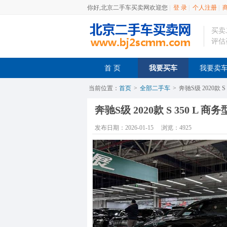
你好,北京二手车买卖网欢迎您
|
登 录
|
个人注册
|
买卖
评估
首 页
我要买车
我要卖
当前位置：
首页
>
全部二手车
>
奔驰S级 2020款 S
奔驰S级 2020款 S 350 L 商
发布日期：2026-01-15
浏览：4925