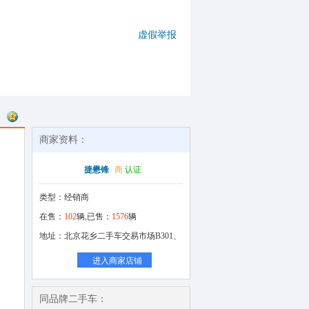
虚假举报
商家资料：
捷懋锋
商
认证
类型：经销商
在售：
102
辆,已售：
1576
辆
地址：北京花乡二手车交易市场B301、
进入商家店铺
同品牌二手车：