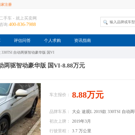
商家注册
二手车 - 就上买卖网
400-836-7988
咨询:
车
评估问答
个人求购
资讯指南
款 330TSI 自动两驱智动豪华版 国VI
 自动两驱智动豪华版 国VI-8.88万元
8.88万元
车主报价：
品牌车系：
大众 途观L 2019款 330TSI 自
初次上牌：
2019年3月
行驶里程：
3.7 万公里