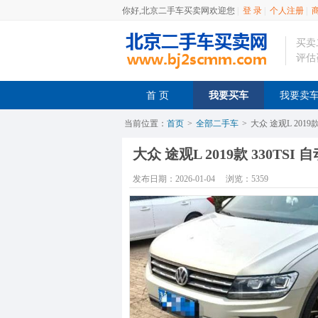
你好,北京二手车买卖网欢迎您
|
登 录
|
个人注册
|
买卖
评估
首 页
我要买车
我要卖
当前位置：
首页
>
全部二手车
>
大众 途观L 2019
大众 途观L 2019款 330TSI
发布日期：2026-01-04
浏览：5359