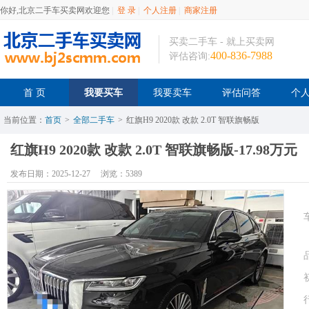
你好,北京二手车买卖网欢迎您
|
登 录
|
个人注册
|
商家注册
买卖二手车 - 就上买卖网
400-836-7988
评估咨询:
首 页
我要买车
我要卖车
评估问答
个
当前位置：
首页
>
全部二手车
>
红旗H9 2020款 改款 2.0T 智联旗畅版
红旗H9 2020款 改款 2.0T 智联旗畅版-17.98万元
发布日期：2025-12-27
浏览：5389