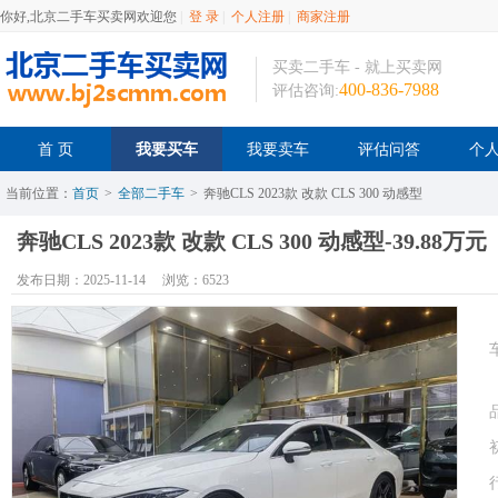
你好,北京二手车买卖网欢迎您
|
登 录
|
个人注册
|
商家注册
买卖二手车 - 就上买卖网
400-836-7988
评估咨询:
首 页
我要买车
我要卖车
评估问答
个
当前位置：
首页
>
全部二手车
>
奔驰CLS 2023款 改款 CLS 300 动感型
奔驰CLS 2023款 改款 CLS 300 动感型-39.88万元
发布日期：2025-11-14
浏览：6523