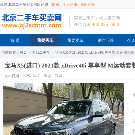
你好,北京二手车买卖网欢迎您
|
登 录
|
个人注册
|
商家注册
买卖二手车 - 就上买卖网
400-836-7988
评估咨询:
首 页
我要买车
我要卖车
评估问答
个
当前位置：
首页
>
全部二手车
>
宝马X5(进口) 2021款 xDrive40i 尊享型 M运动套装
宝马X5(进口) 2021款 xDrive40i 尊享型 M运动套
发布日期：2025-10-17
浏览：7140