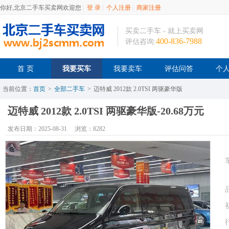
你好,北京二手车买卖网欢迎您
|
登 录
|
个人注册
|
商家注册
买卖二手车 - 就上买卖网
400-836-7988
评估咨询:
首 页
我要买车
我要卖车
评估问答
个
当前位置：
首页
>
全部二手车
>
迈特威 2012款 2.0TSI 两驱豪华版
迈特威 2012款 2.0TSI 两驱豪华版-20.68万元
发布日期：2025-08-31
浏览：8282