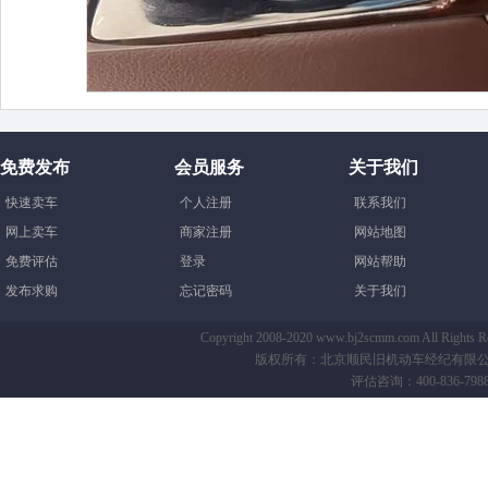
免费发布
会员服务
关于我们
快速卖车
个人注册
联系我们
网上卖车
商家注册
网站地图
免费评估
登录
网站帮助
发布求购
忘记密码
关于我们
Copyright 2008-2020 www.bj2scmm.com All Righ
版权所有：北京顺民旧机动车经纪有限公司-B
评估咨询：400-836-7988 