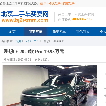
你好,北京二手车买卖网欢迎您
|
登 录
|
个人注册
|
商家注册
买卖二手车 - 就上买卖网
400-836-7988
评估咨询:
首 页
我要买车
我要卖车
评估问答
个
当前位置：
首页
>
全部二手车
>
理想L6 2024款 Pro
理想L6 2024款 Pro-19.98万元
发布日期：2025-08-31
浏览：8271