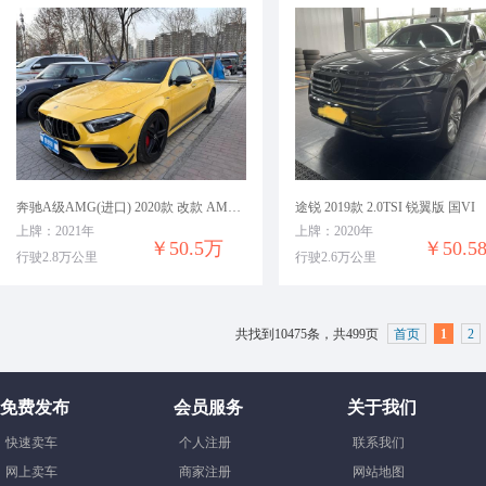
奔驰A级AMG(进口) 2020款 改款 AMG A 45 S 4MATIC+ 先型特别版
途锐 2019款 2.0TSI 锐翼版 国VI
上牌：2021年
上牌：2020年
￥50.5万
￥50.5
行驶2.8万公里
行驶2.6万公里
共找到10475条，共499页
首页
1
2
免费发布
会员服务
关于我们
快速卖车
个人注册
联系我们
网上卖车
商家注册
网站地图