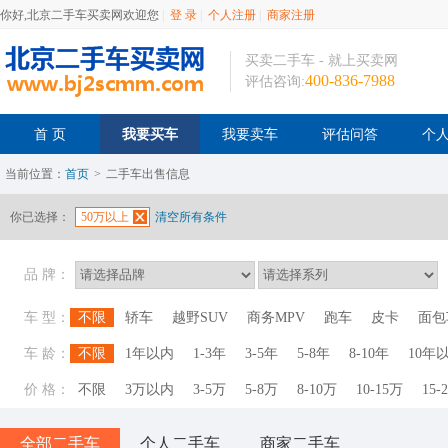
你好,北京二手车买卖网欢迎您
|
登 录
|
个人注册
|
商家注册
买卖二手车 - 就上买卖网
400-836-7988
评估咨询:
首 页
我要买车
我要卖车
评估问答
个
当前位置：
首页
>
二手车出售信息
你已选择：
50万以上
清空所有条件
品 牌：
车 型：
不限
轿车
越野SUV
商务MPV
跑车
皮卡
面包
车 龄：
不限
1年以内
1-3年
3-5年
5-8年
8-10年
10年
价 格：
不限
3万以内
3-5万
5-8万
8-10万
10-15万
15-
全部二手车
个人二手车
商家二手车