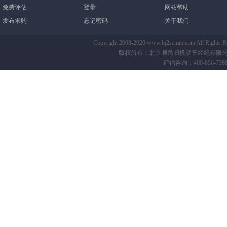
免费评估
登录
网站帮助
发布求购
忘记密码
关于我们
Copyright 2008-2020 www.bj2scmm.com All Righ
版权所有：北京顺民旧机动车经纪有限公司-B
评估咨询：400-836-7988 